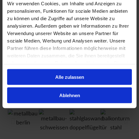
Unser Leistungsspektrum reicht von
Wir verwenden Cookies, um Inhalte und Anzeigen zu
Treppen, Geländern und Balkonen
personalisieren, Funktionen für soziale Medien anbieten
über
Raumtrenner
bis hin zu
zu können und die Zugriffe auf unsere Website zu
analysieren. Außerdem geben wir Informationen zu Ihrer
individuellen Stahlkonstruktionen
Verwendung unserer Website an unsere Partner für
nach Maß
.
soziale Medien, Werbung und Analysen weiter. Unsere
Partner führen diese Informationen möglicherweise mit
Als zertifizierter Schweißfachbetrieb
weiteren Daten zusammen, die Sie ihnen bereitgestellt
fertigen wir passgenaue Lösungen
haben oder die sie im Rahmen Ihrer Nutzung der Dienste
aus Stahl, die Funktionalität, Design
gesammelt haben.
Alle zulassen
und handwerkliche Präzision
vereinen.
Ablehnen