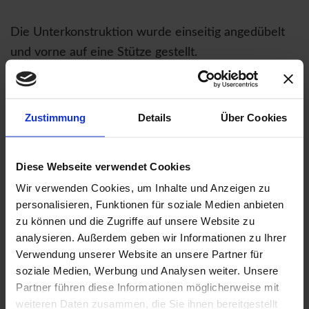
Die Unterkonstruktion wurde einseitig angedübelt
und vorne auf eine Stütze gestellt.
Der Holzbelag besteht aus Lärche mit einer
eingebauten Wasserführung.
Zustimmung
Details
Über Cookies
Stahl Feuerverzinkt.
Diese Webseite verwendet Cookies
Wir verwenden Cookies, um Inhalte und Anzeigen zu
Berlin 2023.
personalisieren, Funktionen für soziale Medien anbieten
zu können und die Zugriffe auf unsere Website zu
analysieren. Außerdem geben wir Informationen zu Ihrer
Verwendung unserer Website an unsere Partner für
Weitere Bilder zum Projekt
soziale Medien, Werbung und Analysen weiter. Unsere
Partner führen diese Informationen möglicherweise mit
weiteren Daten zusammen, die Sie ihnen bereitgestellt