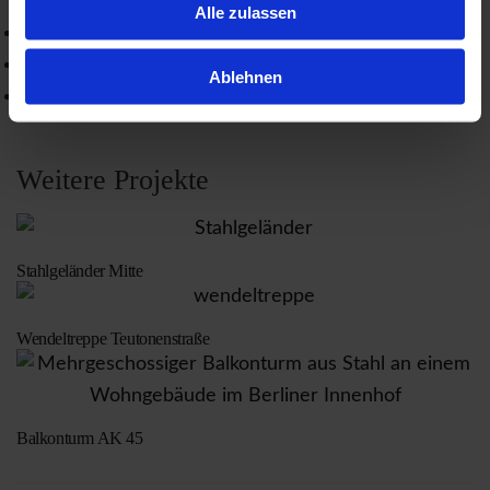
Alle zulassen
Ablehnen
Weitere Projekte
Stahlgeländer Mitte
Wendeltreppe Teutonenstraße
Balkonturm AK 45