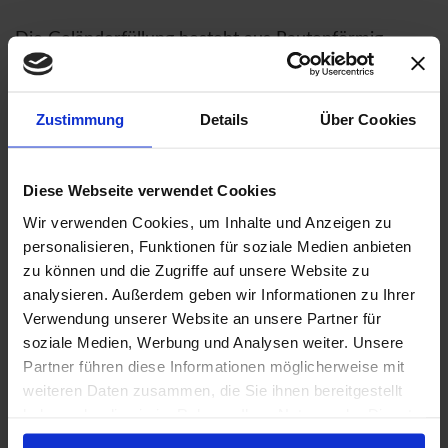
Die Geländerfüllung besteht aus Rautenförmig
angeordnetem Flachstahl, die
Blumenkastenhalterung ist mit dem Geländer
Zustimmung
Details
Über Cookies
verschweißt.
Der Stahlbalkon wurde in Mauertaschen eingelassen
Diese Webseite verwendet Cookies
und mit Beton ausgeworfen wodurch keine Stützen
Wir verwenden Cookies, um Inhalte und Anzeigen zu
nötig sind.
personalisieren, Funktionen für soziale Medien anbieten
zu können und die Zugriffe auf unsere Website zu
analysieren. Außerdem geben wir Informationen zu Ihrer
Planung: Ralph Podeyn
Verwendung unserer Website an unsere Partner für
soziale Medien, Werbung und Analysen weiter. Unsere
Berlin 2022.
Partner führen diese Informationen möglicherweise mit
weiteren Daten zusammen, die Sie ihnen bereitgestellt
haben oder die sie im Rahmen Ihrer Nutzung der Dienste
Weitere Bilder zum Projekt
gesammelt haben.