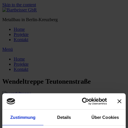
Skip to the content
Metallbau in Berlin-Kreuzberg
Home
Projekte
Kontakt
Menü
Home
Projekte
Kontakt
Wendeltreppe Teutonenstraße
Bei dieser Wendeltreppe haben wir die Stahlstufen formschön mit
der Spindel verschweißt und verschliffen, sodass nach der
Lackierung die gesamte Treppe nahtlos in einander übergeht.
Zustimmung
Details
Über Cookies
Die Wendeltreppe haben wir auf der Baustelle zusammengebaut,