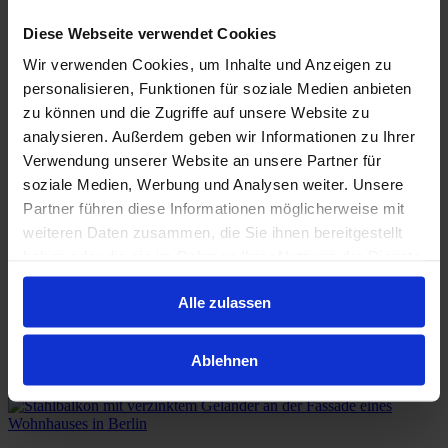
verschweißt und verschliffen,
Diese Webseite verwendet Cookies
wodurch wir in der Lage sind auch in schwer zu erreichenden Orten
zu Montieren.
Wir verwenden Cookies, um Inhalte und Anzeigen zu
Berlin 2021.
personalisieren, Funktionen für soziale Medien anbieten
zu können und die Zugriffe auf unsere Website zu
Weitere Bilder zum Projekt
analysieren. Außerdem geben wir Informationen zu Ihrer
Verwendung unserer Website an unsere Partner für
soziale Medien, Werbung und Analysen weiter. Unsere
Partner führen diese Informationen möglicherweise mit
weiteren Daten zusammen, die Sie ihnen bereitgestellt
haben oder die sie im Rahmen Ihrer Nutzung der Dienste
gesammelt haben.
Weitere Projekte
Alle zulassen
Ablehnen
Stahl Glaswand Steglitz